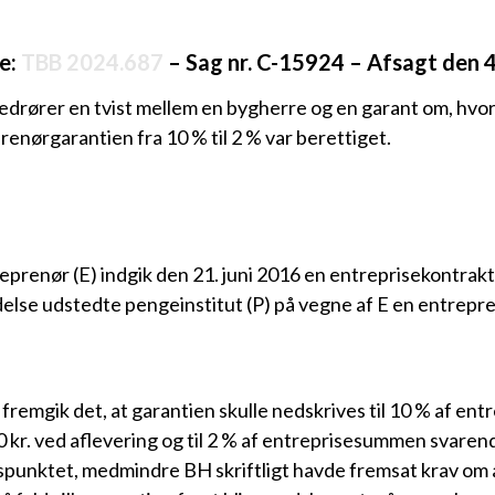
e:
TBB 2024.687
– Sag nr. C-15924 – Afsagt den 
drører en tvist mellem en bygherre og en garant om, hvo
renørgarantien fra 10 % til 2 % var berettiget.
prenør (E) indgik den 21. juni 2016 en entreprisekontrakt
delse udstedte pengeinstitut (P) på vegne af E en entrepren
remgik det, at garantien skulle nedskrives til 10 % af e
 kr. ved aflevering og til 2 % af entreprisesummen svarende
dspunktet, medmindre BH skriftligt havde fremsat krav om