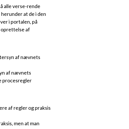
få alle verse-rende
, herunder at de i den
er i portalen, på
, oprettelse af
tersyn af nævnets
syn af nævnets
e procesregler
re af regler og praksis
praksis, men at man