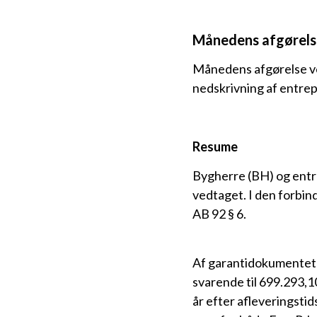
Månedens afgørels
Månedens afgørelse ve
nedskrivning af entrep
Resume
Bygherre (BH) og entre
vedtaget. I den forbin
AB 92 § 6.
Af garantidokumentet f
svarende til 699.293,10
år efter afleveringsti