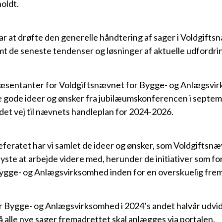
oldt.
 at drøfte den generelle håndtering af sager i Voldgifts
 de seneste tendenser og løsninger af aktuelle udfordri
æsentanter for Voldgiftsnævnet for Bygge- og Anlægsvir
 gode ideer og ønsker fra jubilæumskonferencen i septemb
et vej til nævnets handleplan for 2024-2026.
eratet har vi samlet de ideer og ønsker, som Voldgiftsnæ
te at arbejde videre med, herunder de initiativer som fo
ygge- og Anlægsvirksomhed inden for en overskuelig frem
r Bygge- og Anlægsvirksomhed i 2024’s andet halvår udvi
alle nye sager fremadrettet skal anlægges via portalen.