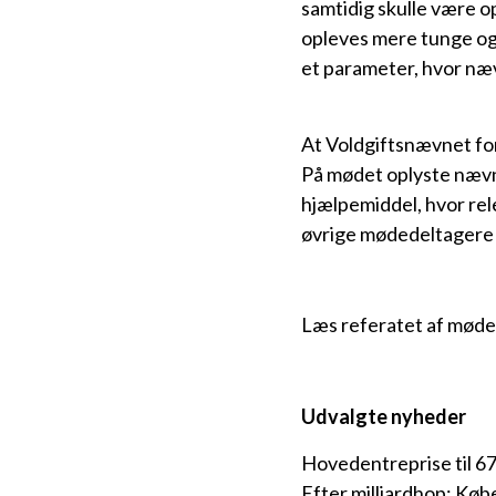
samtidig skulle være o
opleves mere tunge og
et parameter, hvor nævn
At Voldgiftsnævnet fo
På mødet oplyste nævne
hjælpemiddel, hvor rel
øvrige mødedeltagere 
Læs referatet af møde
Udvalgte nyheder
Hovedentreprise til 67
Efter milliardhop: Køb