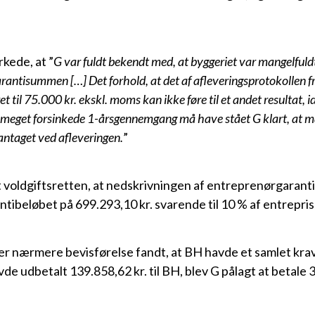
kede, at ”
G var fuldt bekendt med, at byggeriet var mangelfuld
antisummen […] Det forhold, at det af afleveringsprotokollen fr
 til 75.000 kr. ekskl. moms kan ikke føre til et andet resultat, i
 meget forsinkede 1-årsgennemgang må have stået G klart, at m
antaget ved afleveringen.
”
voldgiftsretten, at nedskrivningen af entreprenørgarantie
antibeløbet på 699.293,10 kr. svarende til 10 % af entrep
ter nærmere bevisførelse fandt, at BH havde et samlet kr
vde udbetalt 139.858,62 kr. til BH, blev G pålagt at betale 3