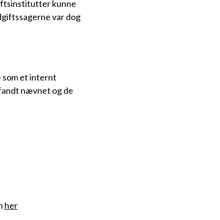
ftsinstitutter kunne
dgiftssagerne var dog
 som et internt
r fandt nævnet og de
en
her