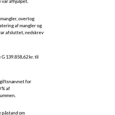
 var afhjulpet.
e mangler, overtog
atering af mangler og
r afsluttet, nedskrev
G 139.858,62 kr. til
dgiftsnævnet for
 % af
esummen.
de påstand om