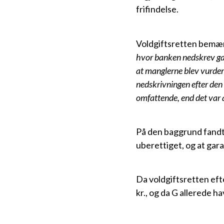
frifindelse.
Voldgiftsretten bemær
hvor banken nedskrev gar
at manglerne blev vurderet
nedskrivningen efter den
omfattende, end det var 
På den baggrund fandt 
uberettiget, og at gar
Da voldgiftsretten ef
kr., og da G allerede ha