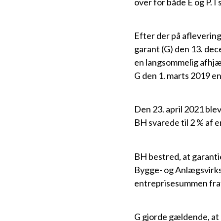
over for både E og P. I
Efter der på afleverin
garant (G) den 13. de
en langsommelig afhjæ
G den 1. marts 2019 en
Den 23. april 2021 ble
BH svarede til 2 % af
BH bestred, at garanti
Bygge- og Anlægsvirks
entreprisesummen frat
G gjorde gældende, at 