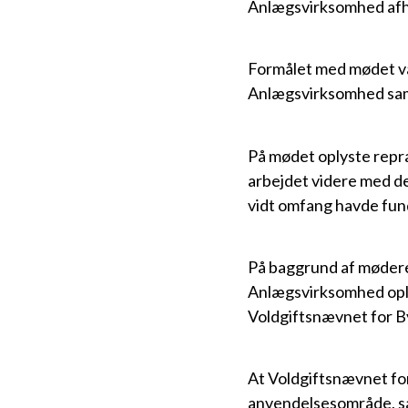
Anlægsvirksomhed afh
Formålet med mødet var
Anlægsvirksomhed samt
På mødet oplyste repr
arbejdet videre med de
vidt omfang havde fund
På baggrund af møderef
Anlægsvirksomhed oplys
Voldgiftsnævnet for B
At Voldgiftsnævnet fo
anvendelsesområde, så 