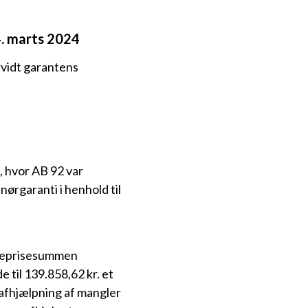
4. marts 2024
rvidt garantens
, hvor AB 92 var
ørgaranti i henhold til
ntreprisesummen
 til 139.858,62 kr. et
 afhjælpning af mangler