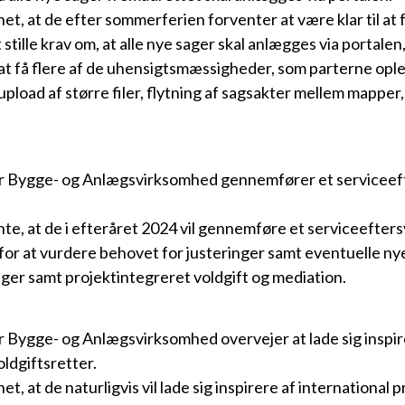
t, at de efter sommerferien forventer at være klar til at 
 stille krav om, at alle nye sager skal anlægges via portalen
at få flere af de uhensigtsmæssigheder, som parterne oplev
, upload af større filer, flytning af sagsakter mellem mapper
or Bygge- og Anlægsvirksomhed gennemfører et serviceef
e, at de i efteråret 2024 vil gennemføre et serviceefter
for at vurdere behovet for justeringer samt eventuelle ny
er samt projektintegreret voldgift og mediation.
 Bygge- og Anlægsvirksomhed overvejer at lade sig inspire
oldgiftsretter.
, at de naturligvis vil lade sig inspirere af international 