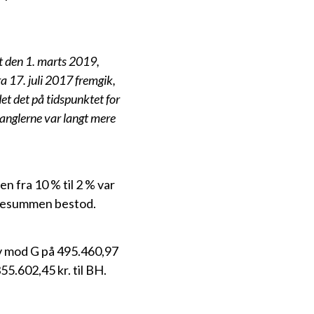
t den 1. marts 2019,
a 17. juli 2017 fremgik,
det det på tidspunktet for
anglerne var langt mere
n fra 10 % til 2 % var
risesummen bestod.
av mod G på 495.460,97
55.602,45 kr. til BH.