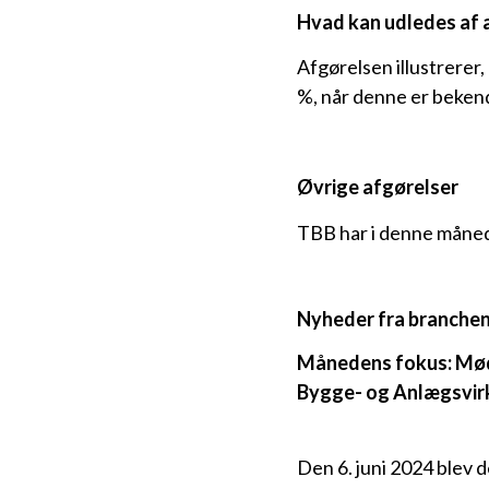
Hvad kan udledes af 
Afgørelsen illustrerer,
%, når denne er bekend
Øvrige afgørelser
TBB har i denne måned 
Nyheder fra branche
Månedens fokus: Mød
Bygge- og Anlægsvirk
Den 6. juni 2024 blev