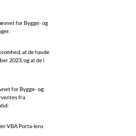
nævnet for Bygge- og
nger.
ksomhed, at de havde
er 2023, og at de i
vnet for Bygge- og
rventes fra
tid:
der VBA Porta-lens