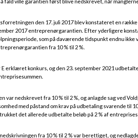
 så fald ville garantien først blive nedskrevet, når manglerne
gsforretningen den 17. juli 2017 blev konstateret en rækk
cember 2017 entreprenørgarantien. Efter yderligere konst
lpningsperiode, som på daværende tidspunkt endnu ikke va
treprenørgarantien fra 10 % til 2 %.
v E erklæret konkurs, og den 23. september 2021 udbetalte 
 entreprisesummen.
en var nedskrevet fra 10 % til 2 %, og anlagde sag ved Vol
omhed med påstand om krav på udbetaling svarende til 10
rukket det allerede udbetalte beløb på 2 % af entrepris
nedskrivningen fra 10 % til 2 % var berettiget, og nedlag