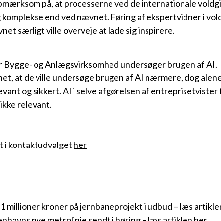
pmærksom på, at processerne ved de internationale voldgi
 komplekse end ved nævnet. Føring af ekspertvidner i vol
et særligt ville overveje at lade sig inspirere.
r Bygge- og Anlægsvirksomhed undersøger brugen af AI.
t, at de ville undersøge brugen af AI nærmere, dog alene
evant og sikkert. AI i selve afgørelsen af entreprisetviste
ikke relevant.
t i kontaktudvalget
her
1 millioner kroner på jernbaneprojekt i udbud – læs artikl
enhavns nye metrolinje sendt i høring – læs artiklen
her