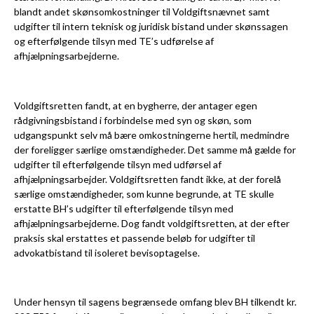
blandt andet skønsomkostninger til Voldgiftsnævnet samt
udgifter til intern teknisk og juridisk bistand under skønssagen
og efterfølgende tilsyn med TE’s udførelse af
afhjælpningsarbejderne.
Voldgiftsretten fandt, at en bygherre, der antager egen
rådgivningsbistand i forbindelse med syn og skøn, som
udgangspunkt selv må bære omkostningerne hertil, medmindre
der foreligger særlige omstændigheder. Det samme må gælde for
udgifter til efterfølgende tilsyn med udførsel af
afhjælpningsarbejder. Voldgiftsretten fandt ikke, at der forelå
særlige omstændigheder, som kunne begrunde, at TE skulle
erstatte BH’s udgifter til efterfølgende tilsyn med
afhjælpningsarbejderne. Dog fandt voldgiftsretten, at der efter
praksis skal erstattes et passende beløb for udgifter til
advokatbistand til isoleret bevisoptagelse.
Under hensyn til sagens begrænsede omfang blev BH tilkendt kr.