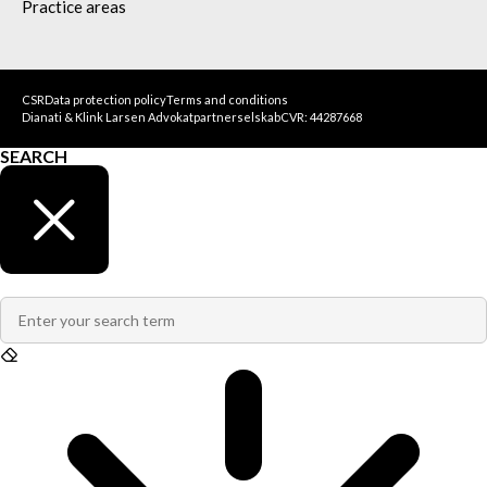
Practice areas
CSR
Data protection policy
Terms and conditions
Dianati & Klink Larsen Advokatpartnerselskab
CVR: 44287668
SEARCH