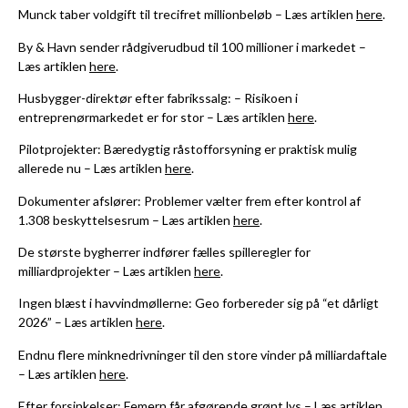
Munck taber voldgift til trecifret millionbeløb – Læs artiklen
here
.
By & Havn sender rådgiverudbud til 100 millioner i markedet –
Læs artiklen
here
.
Husbygger-direktør efter fabrikssalg: – Risikoen i
entreprenørmarkedet er for stor – Læs artiklen
here
.
Pilotprojekter: Bæredygtig råstofforsyning er praktisk mulig
allerede nu – Læs artiklen
here
.
Dokumenter afslører: Problemer vælter frem efter kontrol af
1.308 beskyttelsesrum – Læs artiklen
here
.
De største bygherrer indfører fælles spilleregler for
milliardprojekter – Læs artiklen
here
.
Ingen blæst i havvindmøllerne: Geo forbereder sig på “et dårligt
2026” – Læs artiklen
here
.
Endnu flere minknedrivninger til den store vinder på milliardaftale
– Læs artiklen
here
.
Efter forsinkelser: Femern får afgørende grønt lys – Læs artiklen