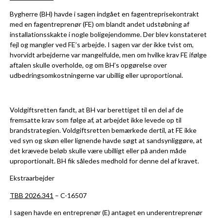
Bygherre (BH) havde i sagen indgået en fagentreprisekontrakt
med en fagentreprenør (FE) om blandt andet udstøbning af
installationsskakte i nogle boligejendomme. Der blev konstateret
fejl og mangler ved FE’s arbejde. I sagen var der ikke tvist om,
hvorvidt arbejderne var mangelfulde, men om hvilke krav FE ifølge
aftalen skulle overholde, og om BH’s opgørelse over
udbedringsomkostningerne var ubillig eller uproportional.
Voldgiftsretten fandt, at BH var berettiget til en del af de
fremsatte krav som følge af, at arbejdet ikke levede op til
brandstrategien. Voldgiftsretten bemærkede dertil, at FE ikke
ved syn og skøn eller lignende havde søgt at sandsynliggøre, at
det krævede beløb skulle være ubilligt eller på anden måde
uproportionalt. BH fik således medhold for denne del af kravet.
Ekstraarbejder
TBB 2026.341
– C-16507
I sagen havde en entreprenør (E) antaget en underentreprenør