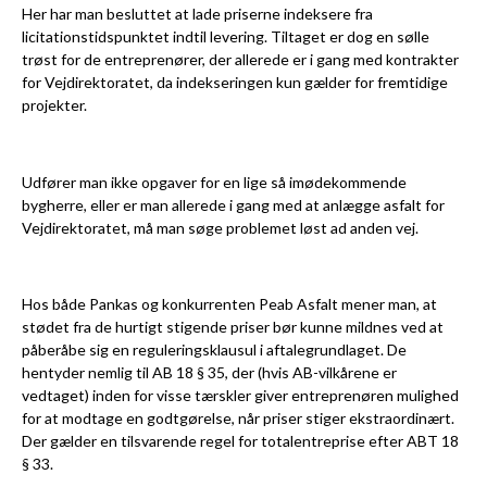
Her har man besluttet at lade priserne indeksere fra
licitationstidspunktet indtil levering. Tiltaget er dog en sølle
trøst for de entreprenører, der allerede er i gang med kontrakter
for Vejdirektoratet, da indekseringen kun gælder for fremtidige
projekter.
Udfører man ikke opgaver for en lige så imødekommende
bygherre, eller er man allerede i gang med at anlægge asfalt for
Vejdirektoratet, må man søge problemet løst ad anden vej.
Hos både Pankas og konkurrenten Peab Asfalt mener man, at
stødet fra de hurtigt stigende priser bør kunne mildnes ved at
påberåbe sig en reguleringsklausul i aftalegrundlaget. De
hentyder nemlig til AB 18 § 35, der (hvis AB-vilkårene er
vedtaget) inden for visse tærskler giver entreprenøren mulighed
for at modtage en godtgørelse, når priser stiger ekstraordinært.
Der gælder en tilsvarende regel for totalentreprise efter ABT 18
§ 33.