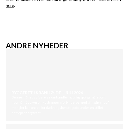
here
.
ANDRE NYHEDER
BYGGERET I KRANHØJDE – JULI 2026
Denne måneds afgørelse omhandler navnlig spørgsmålet om,
hvornår rådgiveromkostninger i forbindelse med afhjælpning af
mangler kan anses for dækningsberettigede under en stillet
entreprenørgaranti.