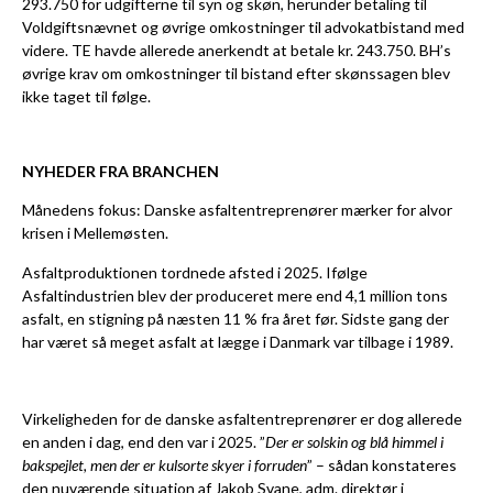
293.750 for udgifterne til syn og skøn, herunder betaling til
Voldgiftsnævnet og øvrige omkostninger til advokatbistand med
videre. TE havde allerede anerkendt at betale kr. 243.750. BH’s
øvrige krav om omkostninger til bistand efter skønssagen blev
ikke taget til følge.
NYHEDER FRA BRANCHEN
Månedens fokus: Danske asfaltentreprenører mærker for alvor
krisen i Mellemøsten.
Asfaltproduktionen tordnede afsted i 2025. Ifølge
Asfaltindustrien blev der produceret mere end 4,1 million tons
asfalt, en stigning på næsten 11 % fra året før. Sidste gang der
har været så meget asfalt at lægge i Danmark var tilbage i 1989.
Virkeligheden for de danske asfaltentreprenører er dog allerede
en anden i dag, end den var i 2025. ”
Der er solskin og blå himmel i
bakspejlet, men der er kulsorte skyer i forruden
” – sådan konstateres
den nuværende situation af Jakob Svane, adm. direktør i