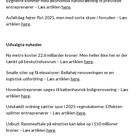
Bygherre kommer med økonomisk håndsrækning til pressede
entreprenører – Læs artiklen
here
.
Asfaltdag fejrer flot 2025, men med sorte skyer i forruden – Læs
artiklen
here
.
Udvalgte nyheder
Ny metro koster 22,6 milliarder kroner: Men heller ikke her er der
tænkt på beskyttelsesrum – Læs artiklen
here
.
Smalle stier og få elevatorer: Bellahøj-renoveringen er en
logistisk udfordring – Læs artiklen
here
.
Hovedentreprenør søges til københavnsk boligrenovering – Læs
artiklen
here
.
Udskældt ordning sætter spor i 2025-regnskaberne: Effekten
splitter entreprenører – Læs artiklen
here
.
Udbud: Rammeaftale på elnettet kan løbe op i 150 millioner
kroner – Læs artiklen
here
.