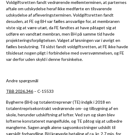
Voldgiftsretten fandt vedrørende mellemterminen, at parternes
aftale om udskydelse heraf ikke medførte en tilsvarende
udskydelse af afleveringsterminen. Voldgiftsretten fandt
desuden, at FE og BH var fælles ansvarlige for, at membranen
viste sig at være utæt, da FE fandtes at have påtaget sig at
udføre en vandtæt membran, men BH på samme tid havde
projekteringsforpligtelsen. Valget af løsningen var i øvrigt en
fælles beslutning. Til sidst fandt voldgiftsretten, at FE ikke havde
tilsidesat nogen pligt i forbindelse med oversvømmelsen, og FE
var derfor uden skyld i denne forsinkelse.
Andre spørgsmål
TBB 2026.346
– C-15533
Bygherre (BH) og totalentreprenør (TE) indgik i 2018 en
totalentreprisekontrakt vedrørende om- og tilbygning af en
skole, herunder udskiftning af lofter. Ved syn og skøn blev
lofterne konstateret mangelfulde, og TE påtog sig at udbedre
manglerne. Sagen angik alene sagsomkostninger udskilt til
særskilt forhandling. BH krævede betaling af ca. kr. 2,7 mio. for