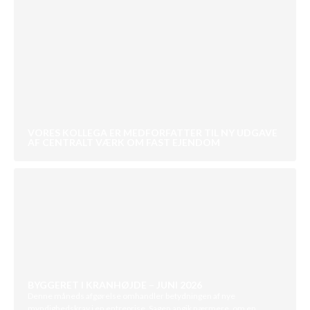
VORES KOLLEGA ER MEDFORFATTER TIL NY UDGAVE
AF CENTRALT VÆRK OM FAST EJENDOM
BYGGERET I KRANHØJDE – JUNI 2026
Denne måneds afgørelse omhandler betydningen af nye
myndighedskrav i en entreprise. Sagen angik nærmere, om en