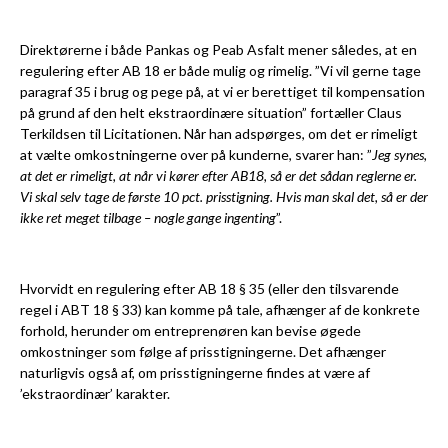
Direktørerne i både Pankas og Peab Asfalt mener således, at en
regulering efter AB 18 er både mulig og rimelig. ”Vi vil gerne tage
paragraf 35 i brug og pege på, at vi er berettiget til kompensation
på grund af den helt ekstraordinære situation” fortæller Claus
Terkildsen til Licitationen. Når han adspørges, om det er rimeligt
at vælte omkostningerne over på kunderne, svarer han: ”
Jeg synes,
at det er rimeligt, at når vi kører efter AB18, så er det sådan reglerne er.
Vi skal selv tage de første 10 pct. prisstigning. Hvis man skal det, så er der
ikke ret meget tilbage – nogle gange ingenting
”.
Hvorvidt en regulering efter AB 18 § 35 (eller den tilsvarende
regel i ABT 18 § 33) kan komme på tale, afhænger af de konkrete
forhold, herunder om entreprenøren kan bevise øgede
omkostninger som følge af prisstigningerne. Det afhænger
naturligvis også af, om prisstigningerne findes at være af
’ekstraordinær’ karakter.