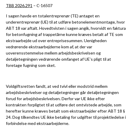
TBB 2026.291
– C-16507
I sagen havde en totalentreprenør (TE) antaget en
underentreprenør (UE) til at udføre betonelementmontage, hvor
ABT 18 var aftalt. Hovedtvisten i sagen angik, hvorvidt en faktura
for betonfugning af trappetårne kunne kræves betalt af TE som
ekstraarbejde ud over entreprisesummen. Uenigheden
vedrørende ekstraarbejderne kom af, at der var
uoverensstemmelse mellem arbejdsbeskrivelsen og
detaljetegningen vedrørende omfanget af UE’s pligt til at
foretage fugning som sket.
Voldgiftsretten fandt, at ved tvivl eller modstrid mellem
arbejdsbeskrivelser og detaljetegninger går detaljetegningen
forud for arbejdsbeskrivelsen. Derfor var UE ikke efter
kontrakten forpligtet til at udføre det omtvistede arbejde, som
herefter kunne kræves betalt som ekstraarbejder efter ABT 18 §
24. Dog tilkendtes UE ikke betaling for udgifter til projektledelse i
forbindelse med ekstraarbejderne.