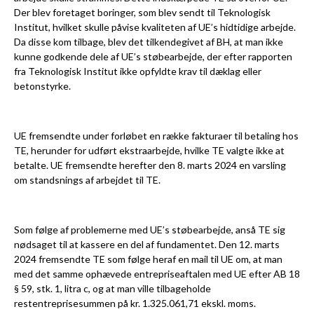
Der blev foretaget boringer, som blev sendt til Teknologisk
Institut, hvilket skulle påvise kvaliteten af UE’s hidtidige arbejde.
Da disse kom tilbage, blev det tilkendegivet af BH, at man ikke
kunne godkende dele af UE’s støbearbejde, der efter rapporten
fra Teknologisk Institut ikke opfyldte krav til dæklag eller
betonstyrke.
UE fremsendte under forløbet en række fakturaer til betaling hos
TE, herunder for udført ekstraarbejde, hvilke TE valgte ikke at
betalte. UE fremsendte herefter den 8. marts 2024 en varsling
om standsnings af arbejdet til TE.
Som følge af problemerne med UE’s støbearbejde, anså TE sig
nødsaget til at kassere en del af fundamentet. Den 12. marts
2024 fremsendte TE som følge heraf en mail til UE om, at man
med det samme ophævede entrepriseaftalen med UE efter AB 18
§ 59, stk. 1, litra c, og at man ville tilbageholde
restentreprisesummen på kr. 1.325.061,71 ekskl. moms.