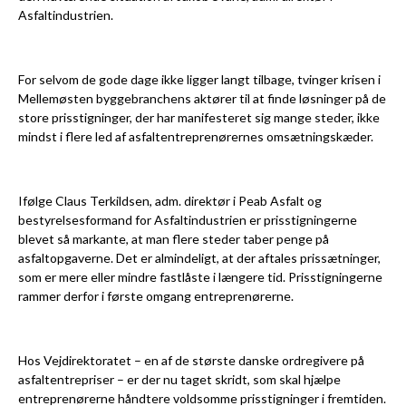
Asfaltindustrien.
For selvom de gode dage ikke ligger langt tilbage, tvinger krisen i
Mellemøsten byggebranchens aktører til at finde løsninger på de
store prisstigninger, der har manifesteret sig mange steder, ikke
mindst i flere led af asfaltentreprenørernes omsætningskæder.
Ifølge Claus Terkildsen, adm. direktør i Peab Asfalt og
bestyrelsesformand for Asfaltindustrien er prisstigningerne
blevet så markante, at man flere steder taber penge på
asfaltopgaverne. Det er almindeligt, at der aftales prissætninger,
som er mere eller mindre fastlåste i længere tid. Prisstigningerne
rammer derfor i første omgang entreprenørerne.
Hos Vejdirektoratet – en af de største danske ordregivere på
asfaltentrepriser – er der nu taget skridt, som skal hjælpe
entreprenørerne håndtere voldsomme prisstigninger i fremtiden.