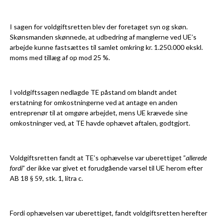
I sagen for voldgiftsretten blev der foretaget syn og skøn.
Skønsmanden skønnede, at udbedring af manglerne ved UE’s
arbejde kunne fastsættes til samlet omkring kr. 1.250.000 ekskl.
moms med tillæg af op mod 25 %.
I voldgiftssagen nedlagde TE påstand om blandt andet
erstatning for omkostningerne ved at antage en anden
entreprenør til at omgøre arbejdet, mens UE krævede sine
omkostninger ved, at TE havde ophævet aftalen, godtgjort.
Voldgiftsretten fandt at TE’s ophævelse var uberettiget ”
allerede
fordi
” der ikke var givet et forudgående varsel til UE herom efter
AB 18 § 59, stk. 1, litra c.
Fordi ophævelsen var uberettiget, fandt voldgiftsretten herefter