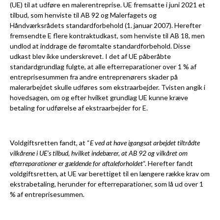
(UE) til at udføre en malerentreprise. UE fremsatte i juni 2021 et
tilbud, som henviste til AB 92 og Malerfagets og
Håndværksrådets standardforbehold (1. januar 2007). Herefter
fremsendte E flere kontraktudkast, som henviste til AB 18, men
undlod at inddrage de føromtalte standardforbehold. Disse
udkast blev ikke underskrevet. I det af UE påberåbte
standardgrundlag fulgte, at alle efterreparationer over 1 % af
entreprisesummen fra andre entreprenørers skader på
malerarbejdet skulle udføres som ekstraarbejder. Tvisten angik i
hovedsagen, om og efter hvilket grundlag UE kunne kræve
betaling for udførelse af ekstraarbejder for E.
Voldgiftsretten fandt, at “
E ved at have igangsat arbejdet tiltrådte
vilkårene i UE’s tilbud, hvilket indebærer, at AB 92 og vilkåret om
efterreparationer er gældende for aftaleforholdet
“. Herefter fandt
voldgiftsretten, at UE var berettiget til en længere række krav om
ekstrabetaling, herunder for efterreparationer, som lå ud over 1
% af entreprisesummen.