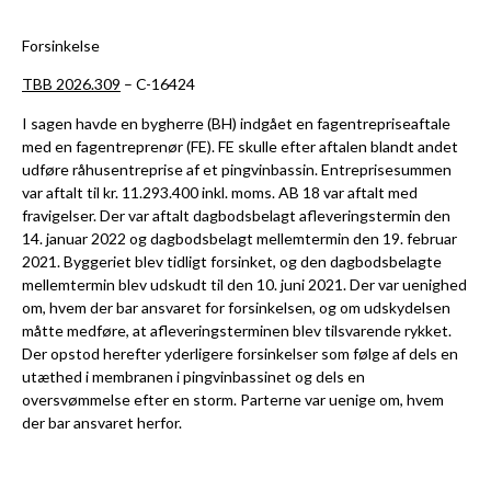
Forsinkelse
TBB 2026.309
– C-16424
I sagen havde en bygherre (BH) indgået en fagentrepriseaftale
med en fagentreprenør (FE). FE skulle efter aftalen blandt andet
udføre råhusentreprise af et pingvinbassin. Entreprisesummen
var aftalt til kr. 11.293.400 inkl. moms. AB 18 var aftalt med
fravigelser. Der var aftalt dagbodsbelagt afleveringstermin den
14. januar 2022 og dagbodsbelagt mellemtermin den 19. februar
2021. Byggeriet blev tidligt forsinket, og den dagbodsbelagte
mellemtermin blev udskudt til den 10. juni 2021. Der var uenighed
om, hvem der bar ansvaret for forsinkelsen, og om udskydelsen
måtte medføre, at afleveringsterminen blev tilsvarende rykket.
Der opstod herefter yderligere forsinkelser som følge af dels en
utæthed i membranen i pingvinbassinet og dels en
oversvømmelse efter en storm. Parterne var uenige om, hvem
der bar ansvaret herfor.