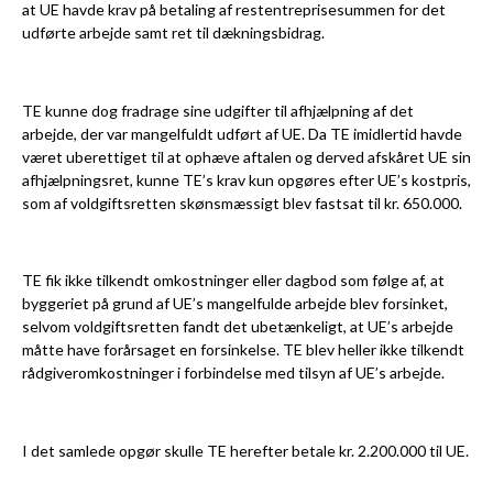
at UE havde krav på betaling af restentreprisesummen for det
udførte arbejde samt ret til dækningsbidrag.
TE kunne dog fradrage sine udgifter til afhjælpning af det
arbejde, der var mangelfuldt udført af UE. Da TE imidlertid havde
været uberettiget til at ophæve aftalen og derved afskåret UE sin
afhjælpningsret, kunne TE’s krav kun opgøres efter UE’s kostpris,
som af voldgiftsretten skønsmæssigt blev fastsat til kr. 650.000.
TE fik ikke tilkendt omkostninger eller dagbod som følge af, at
byggeriet på grund af UE’s mangelfulde arbejde blev forsinket,
selvom voldgiftsretten fandt det ubetænkeligt, at UE’s arbejde
måtte have forårsaget en forsinkelse. TE blev heller ikke tilkendt
rådgiveromkostninger i forbindelse med tilsyn af UE’s arbejde.
I det samlede opgør skulle TE herefter betale kr. 2.200.000 til UE.