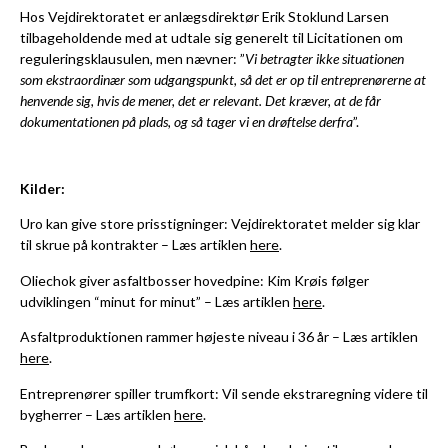
Hos Vejdirektoratet er anlægsdirektør Erik Stoklund Larsen
tilbageholdende med at udtale sig generelt til Licitationen om
reguleringsklausulen, men nævner: ”
Vi betragter ikke situationen
som ekstraordinær som udgangspunkt, så det er op til entreprenørerne at
henvende sig, hvis de mener, det er relevant. Det kræver, at de får
dokumentationen på plads, og så tager vi en drøftelse derfra
”.
Kilder:
Uro kan give store prisstigninger: Vejdirektoratet melder sig klar
til skrue på kontrakter – Læs artiklen
here
.
Oliechok giver asfaltbosser hovedpine: Kim Krøis følger
udviklingen “minut for minut” – Læs artiklen
here
.
Asfaltproduktionen rammer højeste niveau i 36 år – Læs artiklen
here
.
Entreprenører spiller trumfkort: Vil sende ekstraregning videre til
bygherrer – Læs artiklen
here
.