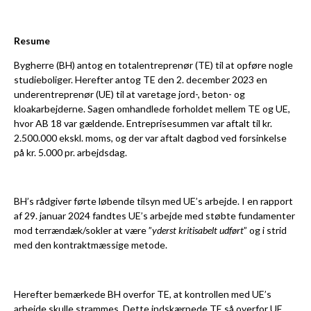
Resume
Bygherre (BH) antog en totalentreprenør (TE) til at opføre nogle
studieboliger. Herefter antog TE den 2. december 2023 en
underentreprenør (UE) til at varetage jord-, beton- og
kloakarbejderne. Sagen omhandlede forholdet mellem TE og UE,
hvor AB 18 var gældende. Entreprisesummen var aftalt til kr.
2.500.000 ekskl. moms, og der var aftalt dagbod ved forsinkelse
på kr. 5.000 pr. arbejdsdag.
BH’s rådgiver førte løbende tilsyn med UE’s arbejde. I en rapport
af 29. januar 2024 fandtes UE’s arbejde med støbte fundamenter
mod terrændæk/sokler at være ”
yderst kritisabelt udført
” og i strid
med den kontraktmæssige metode.
Herefter bemærkede BH overfor TE, at kontrollen med UE’s
arbejde skulle strammes. Dette indskærpede TE så overfor UE.